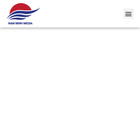
DỊCH VỤ BOOKING
BÁO CHÍ
TRUYỀN HÌNH
Với HIỆU QUẢ CAO – CHIẾT KHẤU HẤP DẪN, dịch vụ
Booking
Báo chí – Truyền hình giúp lan toả giá trị thương hiệu,
giúp