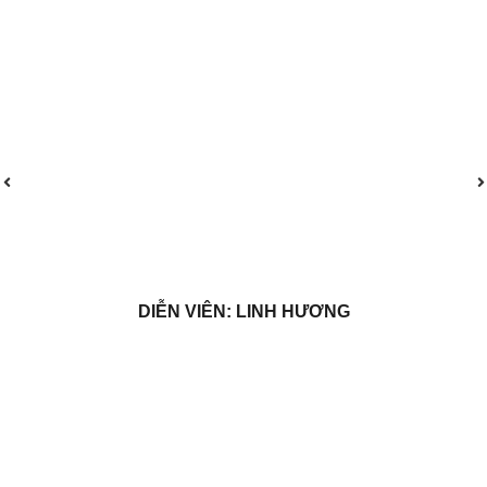
DIỄN VIÊN: LINH HƯƠNG
Liên hệ với Nam Minh Media
“Bắt đầu dự án của bạn cùng chuyên gia của