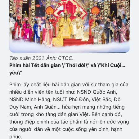
Táo xuân 2021. Ảnh: CTCC.
Phim hài Tết dân gian \”Thói đời\” và \”Khi Cuội…
yêu\”
Phim lấy chất liệu hài dân gian với sự tham gia của
nhiều diễn viên tên tuổi như: NSND Quốc Anh,
NSND Minh Hằng, NSƯT Phú Đôn, Việt Bắc, Đỗ
Duy Nam, Anh Quân… hứa hẹn mang những tiếng
cười trong kho tàng dân gian Việt. Bên cạnh đó,
thông điệp chính của tác phẩm là nói lên ước vọng
của người dân về một cuộc sống yên bình, hạnh
phúc.