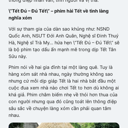
\”Tết Đú – Đú Tết\” – phim hài Tết về tình làng
nghĩa xóm
Với sự tham gia của dàn sao khủng như: NSND
Quốc Anh, NSƯT Đới Anh Quân, Nghệ sĩ Đinh Thuý
Hà, Nghệ sĩ Trà My… hứa hẹn \”Tết Đú – Đú Tết\” sẽ
là bộ phim tạo dấu ấn mạnh mẽ trong dịp Tết Tân
Sửu này.
Phim nói về hai gia đình tại một làng quê. Tuy là
hàng xóm sát nhà nhau, ngày thường không sao
nhưng cứ mỗi dịp giáp Tết là hai nhà bắt đầu một
cuộc đua xem nhà nào chơi Tết to hơn dù không ai
khá giả. Phim châm biếm nhẹ về thói hơn thua của
con người nhưng qua đó cũng toát lên thông điệp
sâu sắc về chuyện làng xóm cần phải quan tâm
nhau.