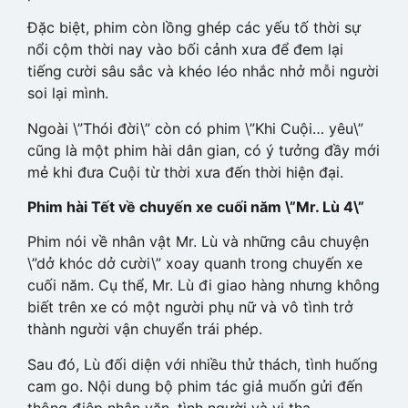
Đặc biệt, phim còn lồng ghép các yếu tố thời sự
nổi cộm thời nay vào bối cảnh xưa để đem lại
tiếng cười sâu sắc và khéo léo nhắc nhở mỗi người
soi lại mình.
Ngoài \”Thói đời\” còn có phim \”Khi Cuội… yêu\”
cũng là một phim hài dân gian, có ý tưởng đầy mới
mẻ khi đưa Cuội từ thời xưa đến thời hiện đại.
Phim hài Tết về chuyến xe cuối năm \”Mr. Lù 4\”
Phim nói về nhân vật Mr. Lù và những câu chuyện
\”dở khóc dở cười\” xoay quanh trong chuyến xe
cuối năm. Cụ thể, Mr. Lù đi giao hàng nhưng không
biết trên xe có một người phụ nữ và vô tình trở
thành người vận chuyển trái phép.
Sau đó, Lù đối diện với nhiều thử thách, tình huống
cam go. Nội dung bộ phim tác giả muốn gửi đến
thông điệp nhân văn, tình người và vị tha.