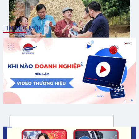
TIN TỨC MỚI
Tết Đú – Đú Tết. Ảnh: ĐPCC.
GỬI ĐÁNH GIÁ CỦA BẠN