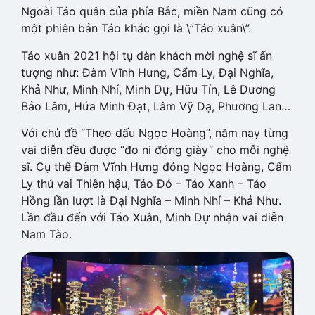
Ngoài Táo quân của phía Bắc, miền Nam cũng có
một phiên bản Táo khác gọi là \”Táo xuân\”.
Táo xuân 2021 hội tụ dàn khách mời nghệ sĩ ấn
tượng như: Đàm Vĩnh Hưng, Cẩm Ly, Đại Nghĩa,
Khả Như, Minh Nhí, Minh Dự, Hữu Tín, Lê Dương
Bảo Lâm, Hứa Minh Đạt, Lâm Vỹ Dạ, Phương Lan…
Với chủ đề “Theo dấu Ngọc Hoàng”, năm nay từng
vai diễn đều được “đo ni đóng giày” cho mỗi nghệ
sĩ. Cụ thể Đàm Vĩnh Hưng đóng Ngọc Hoàng, Cẩm
Ly thủ vai Thiên hậu, Táo Đỏ – Táo Xanh – Táo
Hồng lần lượt là Đại Nghĩa – Minh Nhí – Khả Như.
Lần đầu đến với Táo Xuân, Minh Dự nhận vai diễn
Nam Tào.