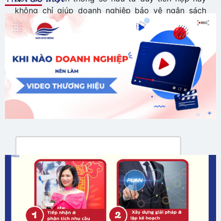
không chỉ giúp doanh nghiệp bảo vệ ngân sách
trước những lãng phí vô hình, mà còn là bước đi
chiến lược để chuyển mình từ việc “làm quảng cáo”
sang “xây dựng tài sản thương hiệu” bền vững.
Mai Chi
GỬI ĐÁNH GIÁ CỦA BẠN