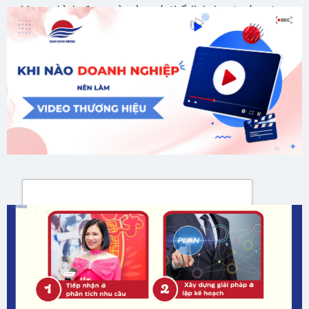
khung hình đẹp mà còn có thể linh hoạt sáng tạo
để xây dựng phong cách riêng.
Lan Hương
GỬI ĐÁNH GIÁ CỦA BẠN
Gửi