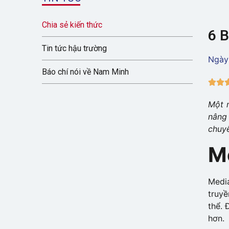
Chia sẻ kiến thức
6 
Tin tức hậu trường
Ngày
Báo chí nói về Nam Minh


Một m
nâng
chuy
Me
Medi
truyề
thể. 
hơn.