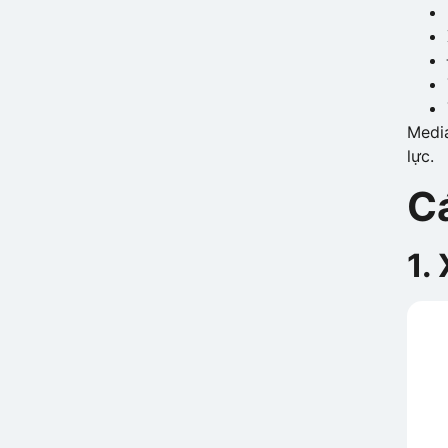
Media
lực.
C
1.