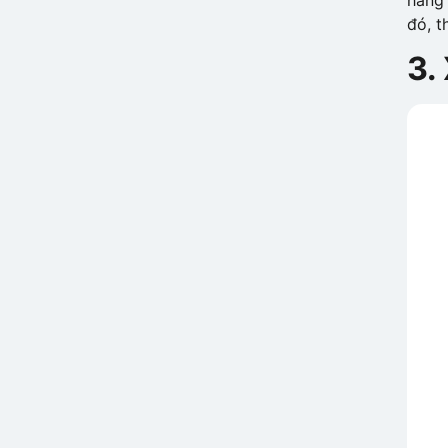
đó, t
3.