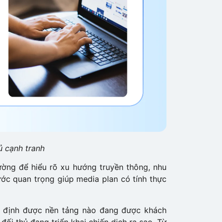
ủ cạnh tranh
ường để hiểu rõ xu hướng truyền thông, nhu
ớc quan trọng giúp media plan có tính thực
ác định được nền tảng nào đang được khách
ối thủ đang triển khai chiến dịch ra sao. Từ