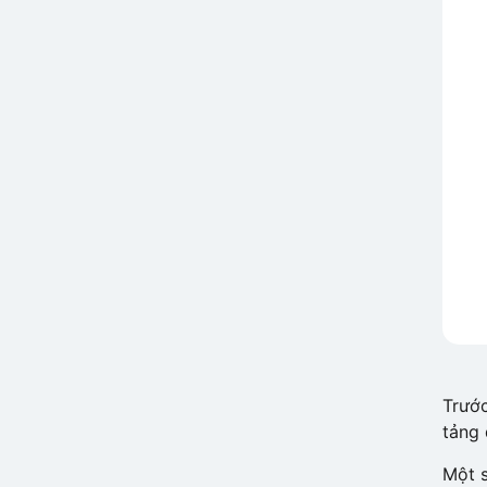
Trước
tảng 
Một s