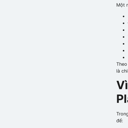
Một 
Theo 
là ch
V
P
Trong
để: