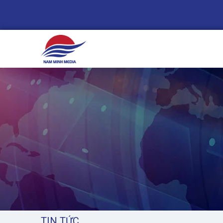
1
TIN TỨC