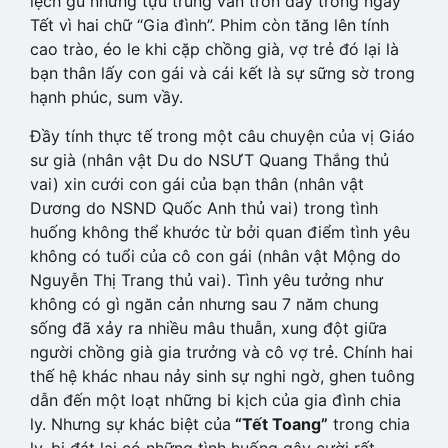
lệch gu nhưng tựu trung vẫn tròn đầy trong ngày
Tết vì hai chữ “Gia đình”. Phim còn tăng lên tính
cao trào, éo le khi cặp chồng già, vợ trẻ đó lại là
bạn thân lấy con gái và cái kết là sự sững sờ trong
hạnh phúc, sum vầy.
Đầy tính thực tế trong một câu chuyện của vị Giáo
sư già (nhân vật Du do NSƯT Quang Thắng thủ
vai) xin cưới con gái của bạn thân (nhân vật
Dương do NSND Quốc Anh thủ vai) trong tình
huống không thể khước từ bởi quan điểm tình yêu
không có tuổi của cô con gái (nhân vật Mộng do
Nguyễn Thị Trang thủ vai). Tình yêu tưởng như
không có gì ngăn cản nhưng sau 7 năm chung
sống đã xảy ra nhiều mâu thuẫn, xung đột giữa
người chồng già gia trưởng và cô vợ trẻ. Chính hai
thế hệ khác nhau nảy sinh sự nghi ngờ, ghen tuông
dẫn đến một loạt những bi kịch của gia đình chia
ly. Nhưng sự khác biệt của
“Tết Toang”
trong chia
ly, bi đát lại có những tình huống gây cười rất