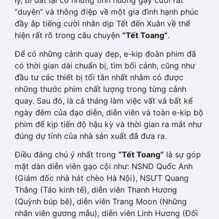
“duyên” và thông điệp về một gia đình hạnh phúc
đầy ắp tiếng cười nhân dịp Tết đến Xuân về thể
hiện rất rõ trong câu chuyện
“Tết Toang”
.
Để có những cảnh quay đẹp, e-kip đoàn phim đã
có thời gian dài chuẩn bị, tìm bối cảnh, cũng như
đầu tư các thiết bị tối tân nhất nhằm có được
những thước phim chất lượng trong từng cảnh
quay. Sau đó, là cả tháng làm việc vất vả bất kể
ngày đêm của đạo diễn, diễn viên và toàn e-kip bộ
phim để kịp tiến độ hậu kỳ và thời gian ra mắt như
đúng dự tính của nhà sản xuất đã đưa ra.
Điều đáng chú ý nhất trong
“Tết Toang”
là sự góp
mặt dàn diễn viên gạo cội như: NSND Quốc Anh
(Giám đốc nhà hát chèo Hà Nội), NSƯT Quang
Thắng (Táo kinh tế), diễn viên Thanh Hương
(Quỳnh búp bê), diễn viên Trang Moon (Những
nhân viên gương mẫu), diễn viên Linh Hương (Đối