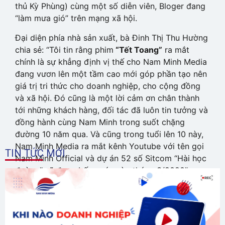
thủ Kỳ Phùng) cùng một số diễn viên, Bloger đang
“làm mưa gió” trên mạng xã hội.
Đại diện phía nhà sản xuất, bà Đinh Thị Thu Hường
chia sẻ: “Tôi tin rằng phim
“Tết Toang”
ra mắt
chính là sự khẳng định vị thế cho Nam Minh Media
đang vươn lên một tầm cao mới góp phần tạo nên
giá trị tri thức cho doanh nghiệp, cho cộng đồng
và xã hội. Đó cũng là một lời cảm ơn chân thành
tới những khách hàng, đối tác đã luôn tin tưởng và
đồng hành cùng Nam Minh trong suốt chặng
đường 10 năm qua. Và cũng trong tuổi lên 10 này,
Nam Minh Media ra mắt kênh Youtube với tên gọi
TIN TỨC MỚI
Nam Minh Official và dự án 52 số Sitcom “Hài học
đường” sẽ được bấm máy vào tháng 3/2020”.
Bộ phim dự kiến sẽ được lên sóng vào ngày
01/01/2020
Theo Tạp chí Người Làm Báo điện tử