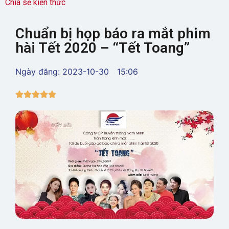
Chia sẻ kiến thức
Chuẩn bị họp báo ra mắt phim
hài Tết 2020 – “Tết Toang”
Ngày đăng:
2023-10-30
15:06




