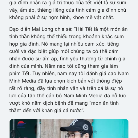
gia đình nhận ra giá trị thực của tết Việt là sự sum
vầy, ấm áp, thiêng liêng của tình cảm gia đình chứ
không phải ở sự hợm hĩnh, khoe mẽ vật chất.
Đạo diễn Mai Long chia sẻ: “Hài Tết là một món ăn
tinh thần không thể thiếu trong khoảnh khắc sum
họp gia đình. Nó mang lại nhiều cảm xúc, tiếng
cười và đặc biệt giúp mỗi chúng ta có thể cảm
nhận được sự ấm áp, tình yêu thương từ chính gia
đình của mình. Năm nào tôi cũng tham gia làm
phim Tết. Tuy nhiên, năm nay tôi đánh giá cao Nam
Minh Media đã lựa chọn kịch bản với thông điệp
rất rõ ràng, đầy tính nhân văn và trên cả là sự nỗ
lực của tập thể cán bộ Nam Minh Media đã nỗ lực
vượt khó năm dịch bệnh để mang “món ăn tinh
thần” đến với khán giả cả nước”.