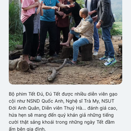
Bộ phim Tết Đú, Đú Tết được nhiều diễn viên gạo
cội như NSND Quốc Anh, Nghệ sĩ Trà My, NSUT
Đới Anh Quân, Diễn viên Thuý Hà… đánh giá cao,
hứa hẹn sẽ mang đến quý khán giả những tiếng
cười thật sảng khoái trong những ngày Tết đầm
ấm bên gia đình.