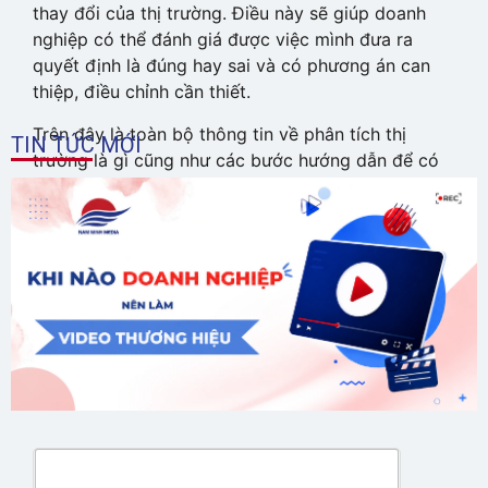
thay đổi của thị trường. Điều này sẽ giúp doanh
nghiệp có thể đánh giá được việc mình đưa ra
quyết định là đúng hay sai và có phương án can
thiệp, điều chỉnh cần thiết.
Trên đây là toàn bộ thông tin về phân tích thị
TIN TỨC MỚI
trường là gì cũng như các bước hướng dẫn để có
một chiến lược phân tích hiệu quả. Với những
thông tin mà Nam Minh Media chia sẻ sẽ giúp ích
cho bạn trong việc hoàn thiện thêm các bước
trong chiến lược phát triển kinh doanh của bạn
trong tương lai.
GỬI ĐÁNH GIÁ CỦA BẠN