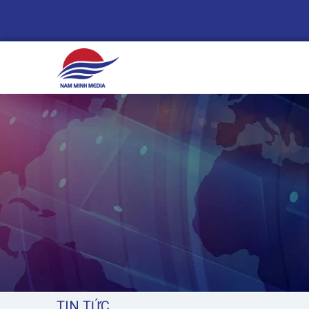
1
TIN TỨC