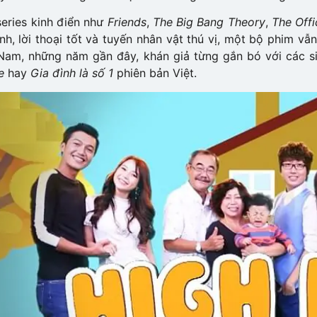
eries kinh điển như
Friends
,
The Big Bang Theory
,
The Offi
nh, lời thoại tốt và tuyến nhân vật thú vị, một bộ phim vẫ
 Nam, những năm gần đây, khán giả từng gắn bó với các 
e
hay
Gia đình là số 1
phiên bản Việt.