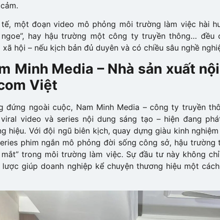
 cảm.
 tế, một đoạn video mô phỏng môi trường làm việc hài h
 ngoe”, hay hậu trường một công ty truyền thông… đều c
xã hội – nếu kịch bản đủ duyên và có chiều sâu nghề nghi
m Minh Media – Nhà sản xuất nội
tcom Việt
g đứng ngoài cuộc, Nam Minh Media – công ty truyền thô
viral video và series nội dung sáng tạo – hiện đang phá
g hiệu. Với đội ngũ biên kịch, quay dựng giàu kinh nghiệ
eries phim ngắn mô phỏng đời sống công sở, hậu trường t
 mắt” trong môi trường làm việc.
Sự đầu tư này không chỉ
 lược giúp doanh nghiệp kể chuyện thương hiệu một cách