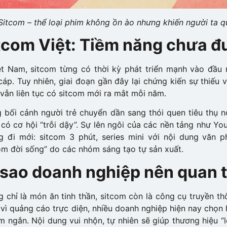
Sitcom – thể loại phim không ồn ào nhưng khiến người ta qu
tcom Việt: Tiềm năng chưa đ
ệt Nam, sitcom từng có thời kỳ phát triển mạnh vào đầu 
cáp. Tuy nhiên, giai đoạn gần đây lại chứng kiến sự thiếu 
vẫn liên tục có sitcom mới ra mắt mỗi năm.
 bối cảnh người trẻ chuyển dần sang thói quen tiêu thụ nộ
có cơ hội “trỗi dậy”. Sự lên ngôi của các nền tảng như Y
g đi mới: sitcom 3 phút, series mini với nội dung văn p
om đời sống” do các nhóm sáng tạo tự sản xuất.
 sao doanh nghiệp nên quan t
 chỉ là món ăn tinh thần, sitcom còn là công cụ truyền t
vì quảng cáo trực diện, nhiều doanh nghiệp hiện nay chọn
m ngắn. Nội dung vui nhộn, tự nhiên sẽ giúp thương hiệu “