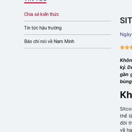
Chia sẻ kiến thức
SI
Tin tức hậu trường
Ngày
Báo chí nói về Nam Minh


Khôn
kỷ. D
gần 
bùng 
Kh
Sitco
thể l
đời t
về ha