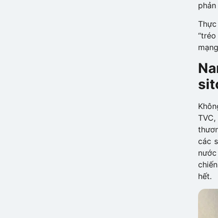
phản
Thực
“tréo
mạng 
Na
si
Khôn
TVC, 
thươn
các s
nước
chiến
hết.