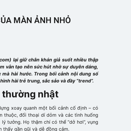
 CỦA MÀN ẢNH NHỎ
om) lại giữ chân khán giả suốt nhiều thập
tcom vẫn tạo nên sức hút nhờ sự duyên dáng,
 mà hài hước. Trong bối cảnh nội dung số
hình hài trẻ trung, sắc sảo và đầy “trend”.
u thường nhật
 dựng xoay quanh một bối cảnh cố định – có
n thuộc, đối thoại dí dỏm và các tình huống
 lý tưởng. Họ thậm chí có thể “dở hơi”, vụng
ảm thấy gần gũi và dễ đồng cảm.