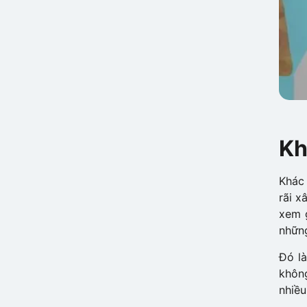
Kh
Khác 
rãi x
xem g
những
Đó là
không
nhiều