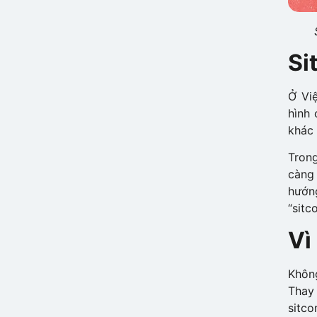
Si
Ở Vi
hình 
khác 
Trong
càng 
hướn
“sitc
Vì
Không
Thay 
sitco