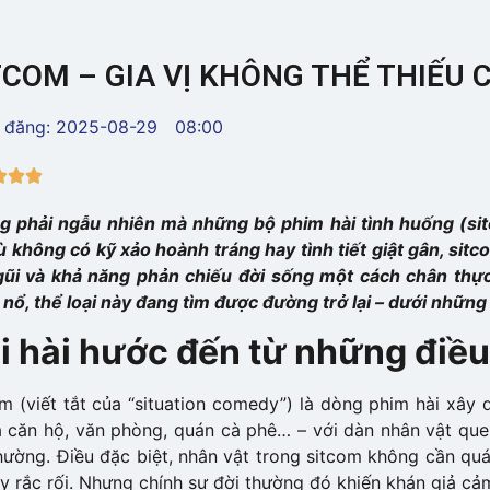
TCOM – GIA VỊ KHÔNG THỂ THIẾU
 đăng:
2025-08-29
08:00



g phải ngẫu nhiên mà những bộ phim hài tình huống (sitc
ù không có kỹ xảo hoành tráng hay tình tiết giật gân, si
gũi và khả năng phản chiếu đời sống một cách chân thực
nổ, thể loại này đang tìm được đường trở lại – dưới những 
i hài hước đến từ những điề
m (viết tắt của “situation comedy”) là dòng phim hài xây
à căn hộ, văn phòng, quán cà phê… – với dàn nhân vật que
hường. Điều đặc biệt, nhân vật trong sitcom không cần quá
y rắc rối. Nhưng chính sự đời thường đó khiến khán giả c