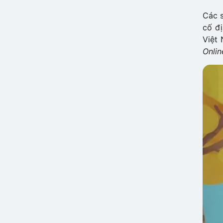
Các s
cố đị
Việt
Onlin