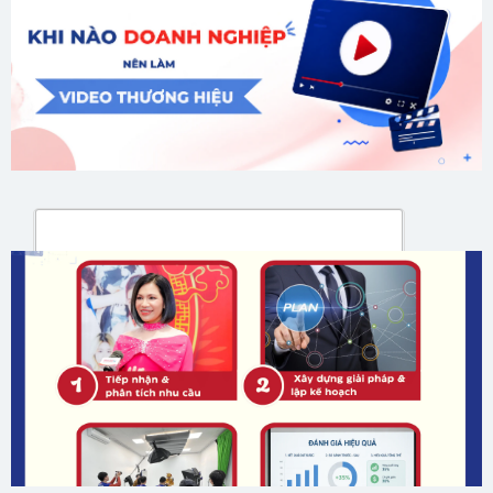
cùng doanh nghiệp trong hành trình ấy.”
Hải Yến
GỬI ĐÁNH GIÁ CỦA BẠN
Gửi